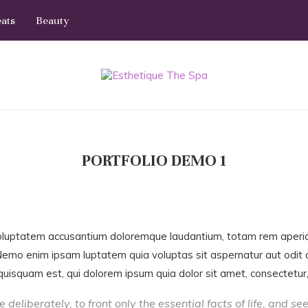
eats
Beauty
PORTFOLIO DEMO 1
 voluptatem accusantium doloremque laudantium, totam rem aperiam
 Nemo enim ipsam luptatem quia voluptas sit aspernatur aut odit 
uisquam est, qui dolorem ipsum quia dolor sit amet, consectetur, a
deliberately, to front only the essential facts of life, and see