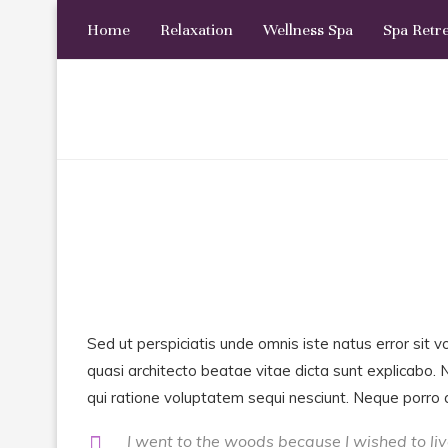
Home
Relaxation
Wellness Spa
Spa Retr
Sed ut perspiciatis unde omnis iste natus error sit
quasi architecto beatae vitae dicta sunt explicabo.
qui ratione voluptatem sequi nesciunt. Neque porro q
I went to the woods because I wished to live 