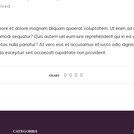
lived.
bore et dolore magnam aliquam quaerat voluptatem. Ut enim ad m
commodi sequatur? Quis autem vel eum iure reprehenderit qui in ea 
ptas nulla pariatur? At vero eos et accusamus et iusto odio dign
as excepturi sint occaecati cupiditate non provident,
SHARE
CATEGORIES