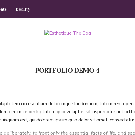
eats
Beauty
PORTFOLIO DEMO 4
 voluptatem accusantium doloremque laudantium, totam rem aperiam
 Nemo enim ipsam luptatem quia voluptas sit aspernatur aut odit 
uisquam est, qui dolorem ipsum quia dolor sit amet, consectetur, a
deliberately, to front only the essential facts of life, and see