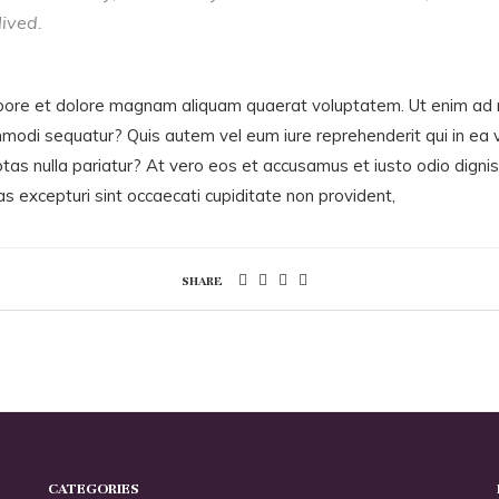
lived.
bore et dolore magnam aliquam quaerat voluptatem. Ut enim ad m
commodi sequatur? Quis autem vel eum iure reprehenderit qui in ea 
ptas nulla pariatur? At vero eos et accusamus et iusto odio dign
as excepturi sint occaecati cupiditate non provident,
SHARE
CATEGORIES