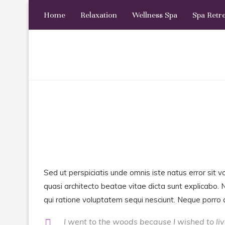
Home
Relaxation
Wellness Spa
Spa Retr
Sed ut perspiciatis unde omnis iste natus error sit
quasi architecto beatae vitae dicta sunt explicabo.
qui ratione voluptatem sequi nesciunt. Neque porro q
I went to the woods because I wished to live 